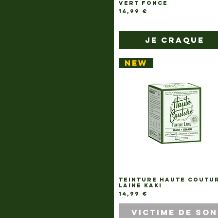
VERT FONCE
Prix
14,99 €
je craque
NEW
TEINTURE HAUTE COUTU
LAINE KAKI
Prix
14,99 €
victime de son