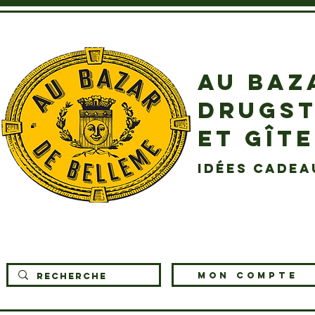
AU BAZ
DRUGST
ET GÎT
idées cadea
MON COMPTE