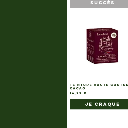
succès
TEINTURE HAUTE COUTU
CACAO
Prix
14,99 €
je craque