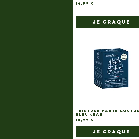
Prix
14,99 €
je craque
TEINTURE HAUTE COUTU
BLEU JEAN
Prix
14,99 €
je craque