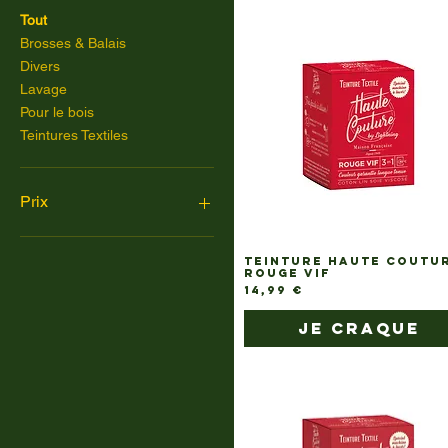
Tout
Brosses & Balais
Divers
Lavage
Pour le bois
Teintures Textiles
Prix
TEINTURE HAUTE COUTU
3 €
76 €
ROUGE VIF
Prix
14,99 €
je craque