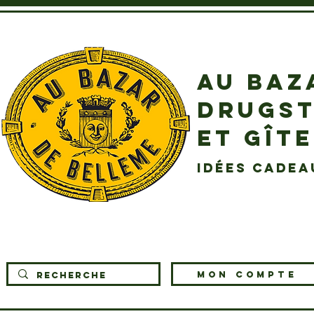
AU BAZ
DRUGST
ET GÎT
idées cadea
MON COMPTE