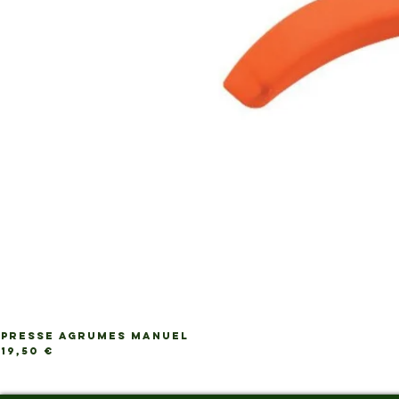
PRESSE AGRUMES MANUEL
Ap
Prix
19,50 €