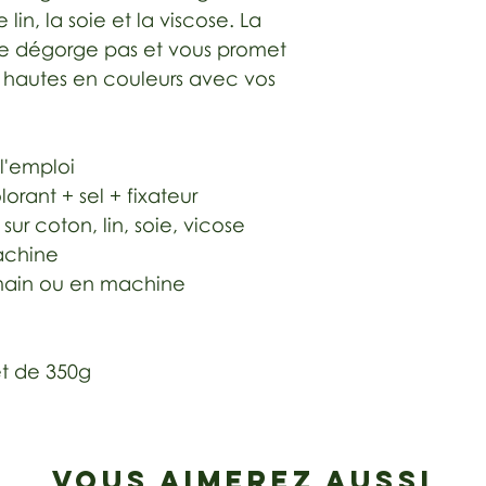
 lin, la soie et la viscose. La
ne dégorge pas et vous promet
 hautes en couleurs avec vos
 l'emploi
lorant + sel + fixateur
ur coton, lin, soie, vicose
achine
a main ou en machine
t de 350g
VOUS AIMEREZ AUSSI