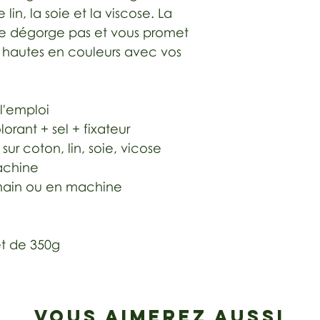
 lin, la soie et la viscose. La
ne dégorge pas et vous promet
 hautes en couleurs avec vos
 l'emploi
lorant + sel + fixateur
ur coton, lin, soie, vicose
achine
a main ou en machine
t de 350g
VOUS AIMEREZ AUSSI