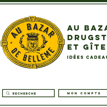
AU BAZ
DRUGST
ET GÎT
idées cadea
MON COMPTE