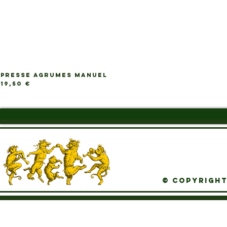
PRESSE AGRUMES MANUEL
Ap
Prix
19,50 €
© Copyright