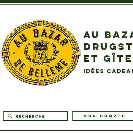
AU BAZ
DRUGST
ET GÎT
idées cadea
MON COMPTE