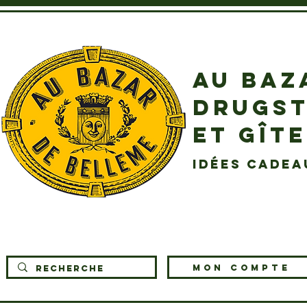
AU BAZ
DRUGST
ET GÎT
idées cadea
MON COMPTE