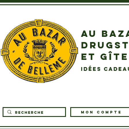
AU BAZ
DRUGST
ET GÎT
idées cadea
MON COMPTE