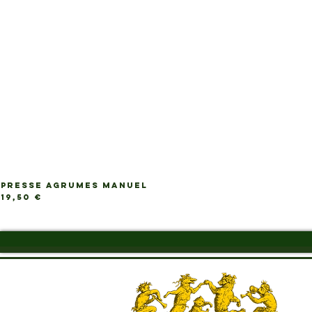
PRESSE AGRUMES MANUEL
Prix
19,50 €