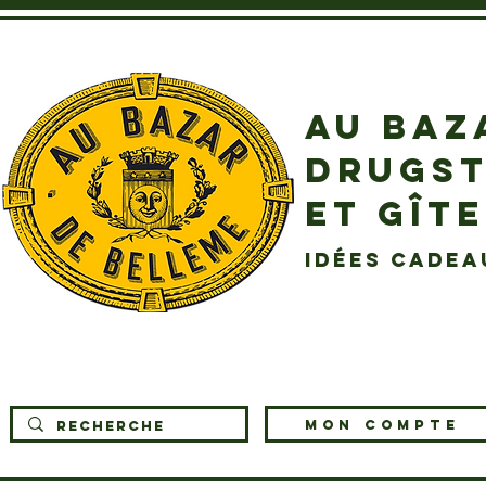
AU BAZ
DRUGST
ET GÎT
idées cadea
MON COMPTE