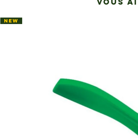
VOUS A
NEW