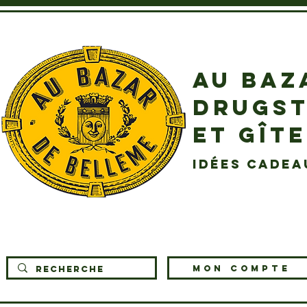
AU BAZ
DRUGST
ET GÎT
idées cadea
MON COMPTE