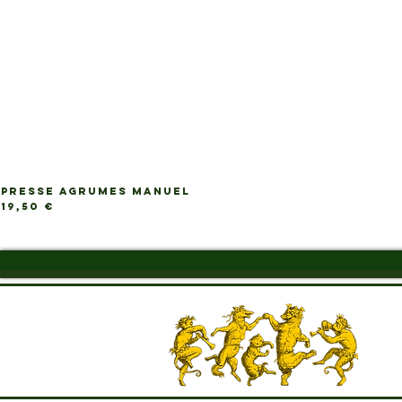
PRESSE AGRUMES MANUEL
Prix
19,50 €