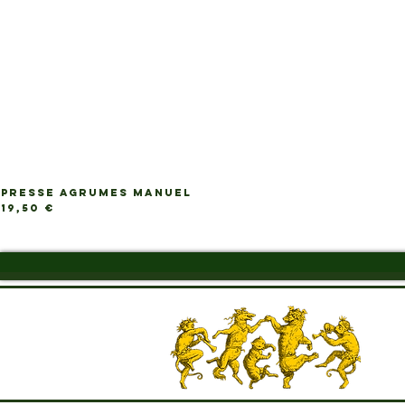
PRESSE AGRUMES MANUEL
Prix
19,50 €