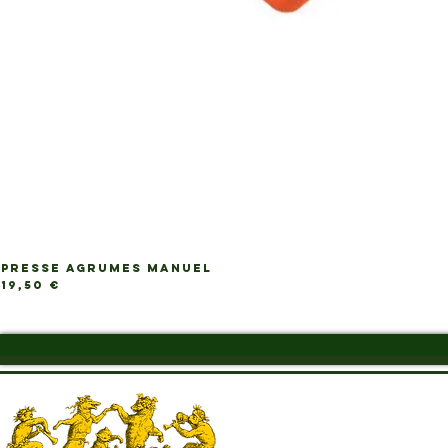
PRESSE AGRUMES MANUEL
Ap
Prix
19,50 €