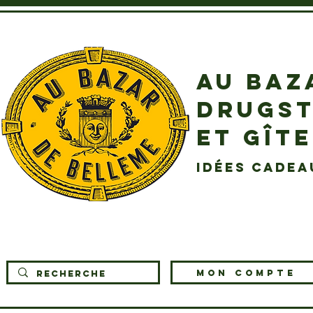
AU BAZ
DRUGST
ET GÎT
idées cadea
MON COMPTE