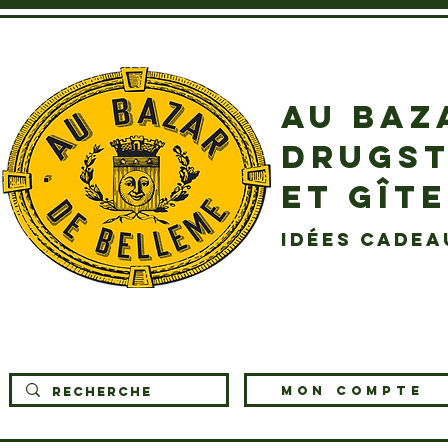
AU BAZ
DRUGST
ET GÎT
idées cadea
MON COMPTE