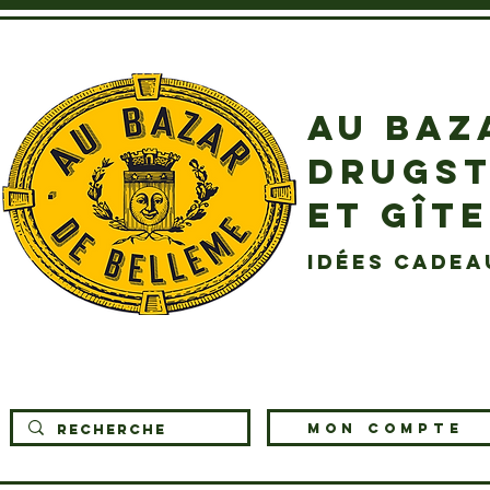
AU BAZ
DRUGST
ET GÎT
idées cadea
MON COMPTE