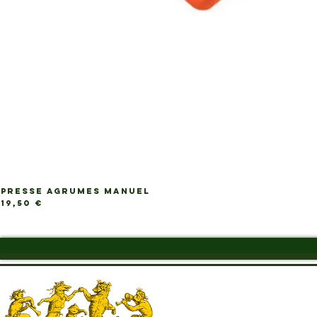
PRESSE AGRUMES MANUEL
Ap
Prix
19,50 €