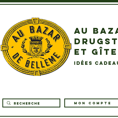
AU BAZ
DRUGST
ET GÎT
idées cadea
MON COMPTE