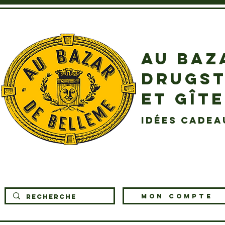
AU BAZ
DRUGST
ET GÎT
idées cadea
MON COMPTE