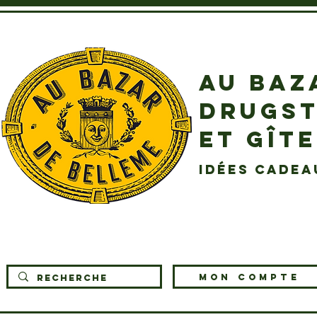
AU BAZ
DRUGST
ET GÎT
idées cadea
MON COMPTE