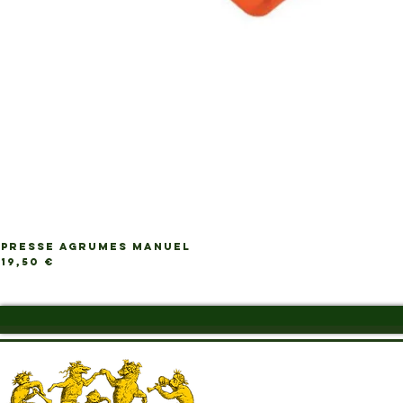
PRESSE AGRUMES MANUEL
Ap
Prix
19,50 €