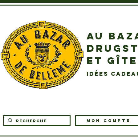
AU BAZ
DRUGST
ET GÎT
idées cadea
MON COMPTE