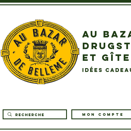
AU BAZ
DRUGST
ET GÎT
idées cadea
MON COMPTE