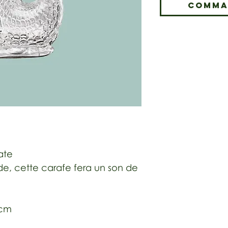
Comma
ate
ide, cette carafe fera un son de
3cm