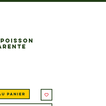
 POISSON
ARENTE
Prix
au panier