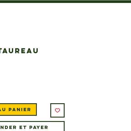
 TAUREAU
Prix
au panier
nder et payer