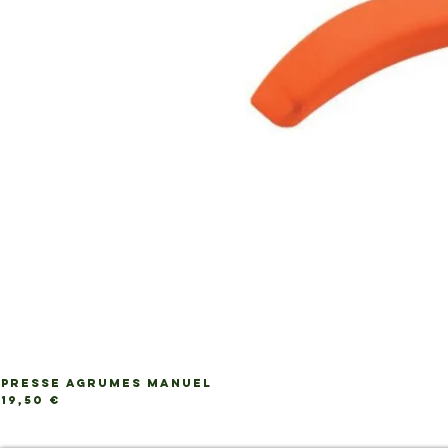
PRESSE AGRUMES MANUEL
Ap
Prix
19,50 €