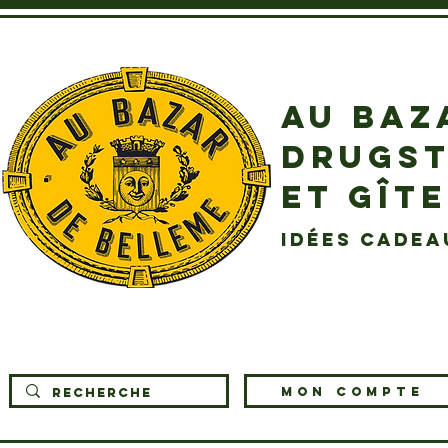
AU BAZ
DRUGST
ET GÎT
idées cadea
MON COMPTE