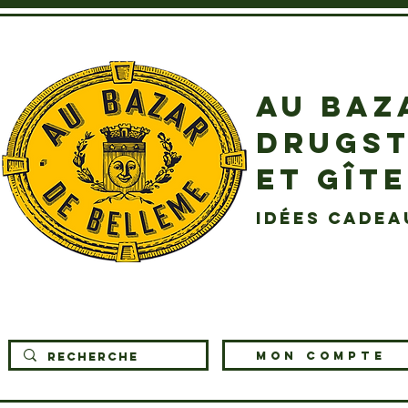
AU BAZ
DRUGST
ET GÎT
idées cadea
MON COMPTE