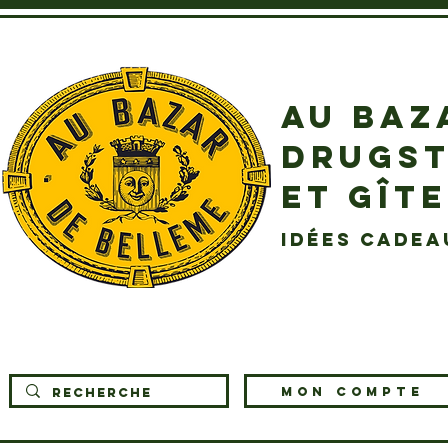
AU BAZ
DRUGST
ET GÎT
idées cadea
MON COMPTE