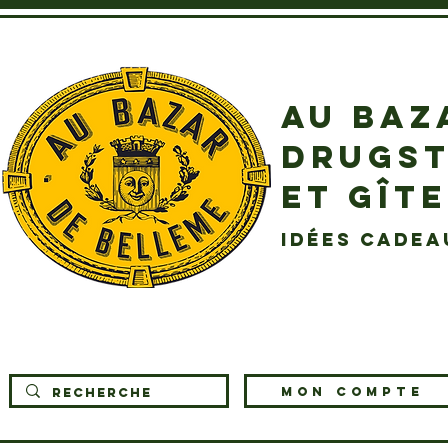
AU BAZ
DRUGST
ET GÎT
idées cadea
MON COMPTE