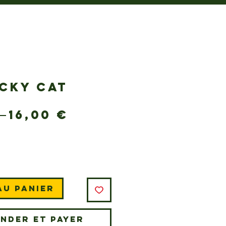
CKY CAT
Prix
Prix
 
16,00 €
original
promotionnel
au panier
nder et payer