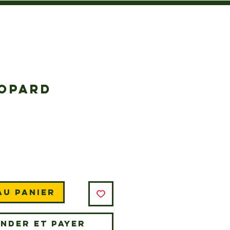
EOPARD
Prix
au panier
nder et payer