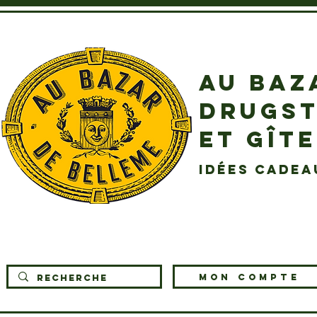
AU BAZ
DRUGST
ET GÎT
idées cadea
MON COMPTE