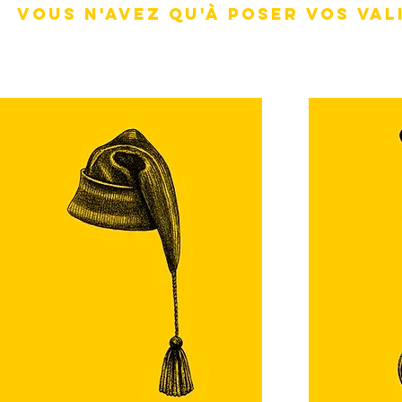
VOUS N'AVEZ QU'À POSER VOS VAL