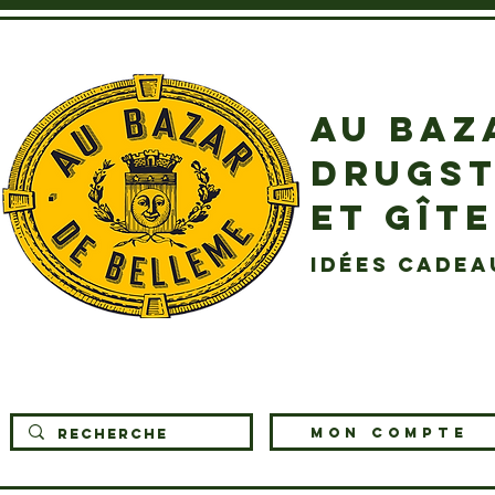
AU BAZ
DRUGST
ET GÎT
idées cadea
MON COMPTE