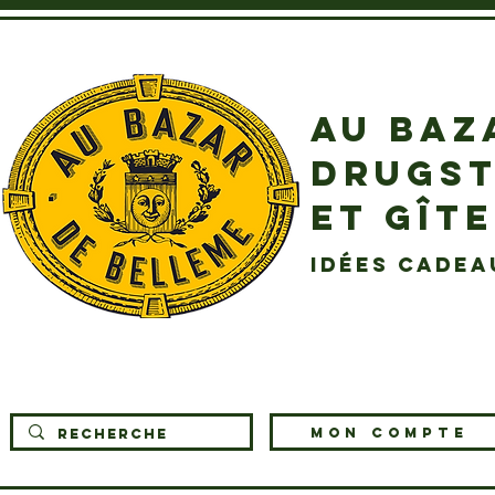
AU BAZ
DRUGST
ET GÎT
idées cadea
MON COMPTE