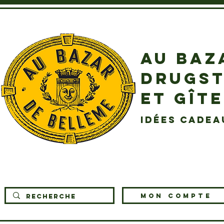
AU BAZ
DRUGST
ET GÎT
idées cadea
MON COMPTE