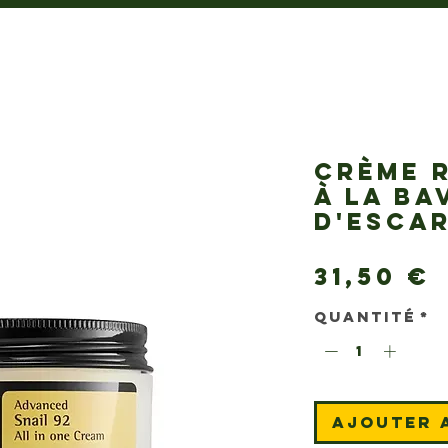
CRÈME 
À LA BA
D'ESCA
31,50 €
Quantité
*
Ajouter 