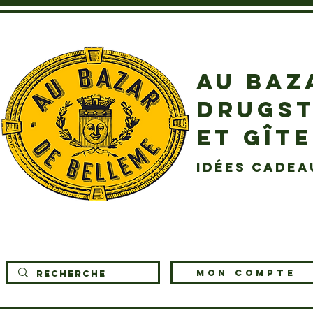
AU BAZ
DRUGST
ET GÎT
idées cadea
MON COMPTE