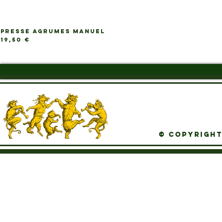
PRESSE AGRUMES MANUEL
Ap
Prix
19,50 €
© Copyright