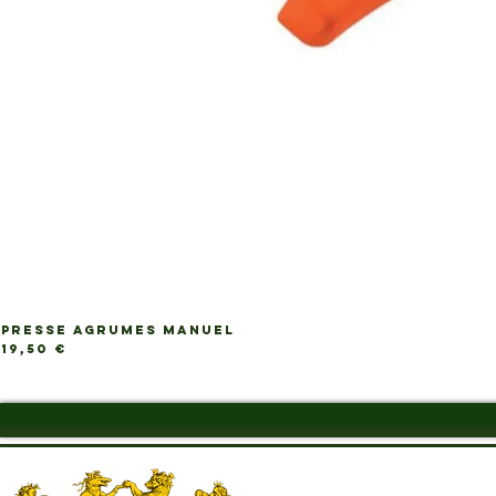
PRESSE AGRUMES MANUEL
Ap
Prix
19,50 €