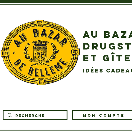
AU BAZ
DRUGST
ET GÎT
idées cadea
MON COMPTE