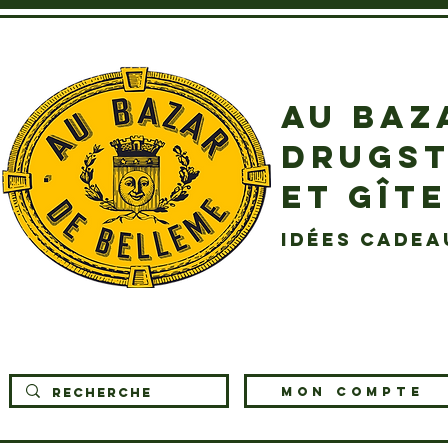
AU BAZ
DRUGST
ET GÎT
idées cadea
MON COMPTE