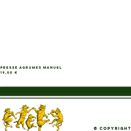
PRESSE AGRUMES MANUEL
Ap
Prix
19,50 €
© Copyright