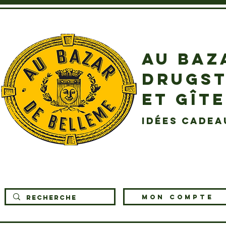
AU BAZ
DRUGST
ET GÎT
idées cadea
MON COMPTE