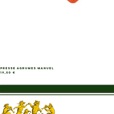
PRESSE AGRUMES MANUEL
Ap
Prix
19,50 €