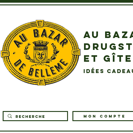
AU BAZ
DRUGST
ET GÎT
idées cadea
MON COMPTE