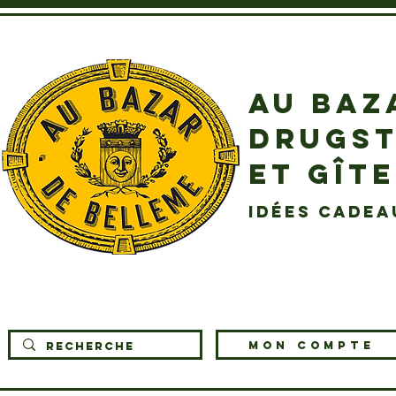
AU BAZ
DRUGST
ET GÎT
idées cadea
MON COMPTE