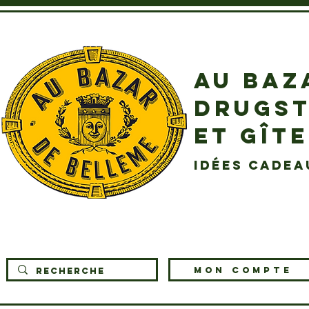
AU BAZ
DRUGST
ET GÎT
idées cadea
MON COMPTE