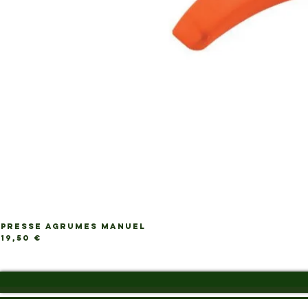
PRESSE AGRUMES MANUEL
Ap
Prix
19,50 €