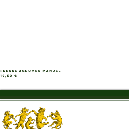
PRESSE AGRUMES MANUEL
Ap
Prix
19,50 €