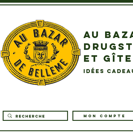
AU BAZ
DRUGST
ET GÎT
idées cadea
MON COMPTE