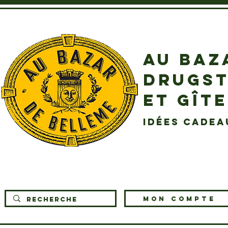
AU BAZ
DRUGST
ET GÎT
idées cadea
MON COMPTE