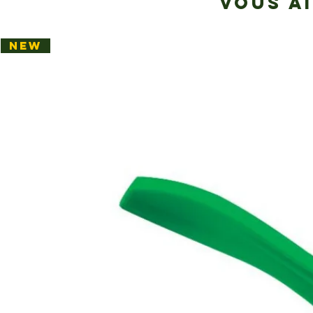
VOUS A
NEW