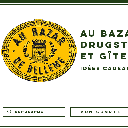
AU BAZ
DRUGST
ET GÎT
idées cadea
MON COMPTE