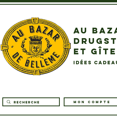
AU BAZ
DRUGST
ET GÎT
idées cadea
MON COMPTE