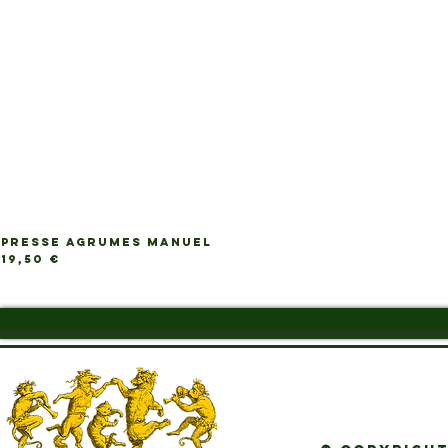
PRESSE AGRUMES MANUEL
Ap
Prix
19,50 €