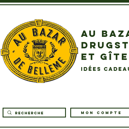
AU BAZ
DRUGST
ET GÎT
idées cadea
MON COMPTE