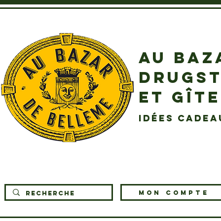
AU BAZ
DRUGST
ET GÎT
idées cadea
MON COMPTE