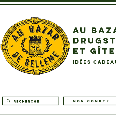
AU BAZ
DRUGST
ET GÎT
idées cadea
MON COMPTE