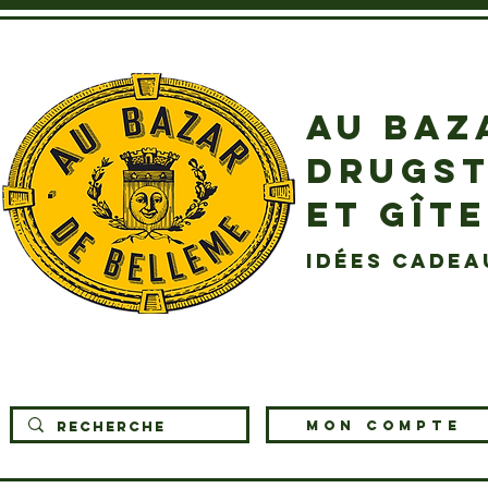
AU BAZ
DRUGST
ET GÎT
idées cadea
MON COMPTE